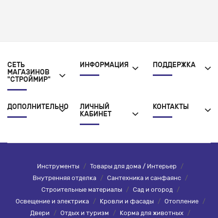
СЕТЬ
ИНФОРМАЦИЯ
ПОДДЕРЖКА
МАГАЗИНОВ
"СТРОЙМИР"
ДОПОЛНИТЕЛЬНО
ЛИЧНЫЙ
КОНТАКТЫ
КАБИНЕТ
Инструменты
/
Товары для дома / Интерьер
/
Внутренняя отделка
/
Сантехника и санфаянс
/
Строительные материалы
/
Сад и огород
/
Освещение и электрика
/
Кровли и фасады
/
Отопление
/
Двери
/
Отдых и туризм
/
Корма для животных
/