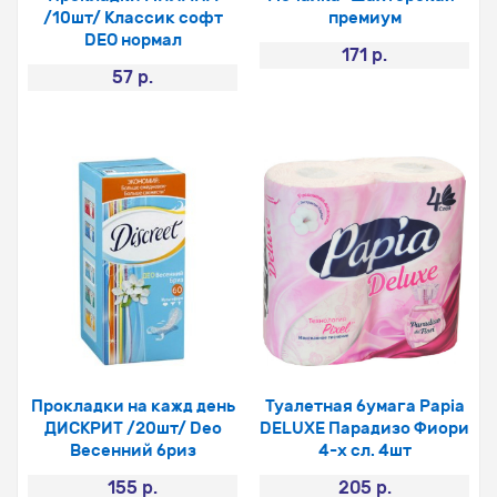
/10шт/ Классик софт
премиум
DEO нормал
171 р.
57 р.
Прокладки на кажд день
Туалетная бумага Papia
ДИСКРИТ /20шт/ Deo
DELUXE Парадизо Фиори
Весенний бриз
4-х сл. 4шт
155 р.
205 р.