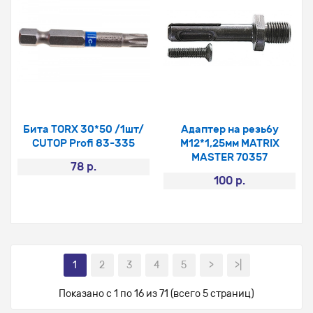
Бита TORX 30*50 /1шт/
Адаптер на резьбу
CUTOP Profi 83-335
М12*1,25мм MATRIX
MASTER 70357
78 р.
100 р.
1
2
3
4
5
>
>|
Показано с 1 по 16 из 71 (всего 5 страниц)