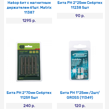
Набор бит с магнитным
Бита PH 2*25мм Сибртех
держателем 61шт. Matrix
11238 5шт
11387
90 р.
1295 р.
Бита PH 2*70мм Сибртех
Бита PH 1*25мм /2шт/
11259 5шт
GROSS (11349)
240 р.
120 р.