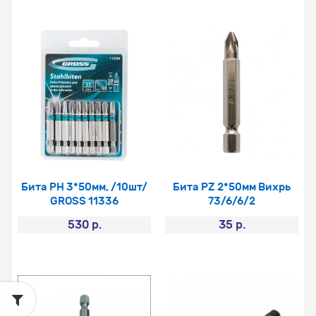
Бита PH 3*50мм, /10шт/
Бита PZ 2*50мм Вихрь
GROSS 11336
73/6/6/2
530 р.
35 р.