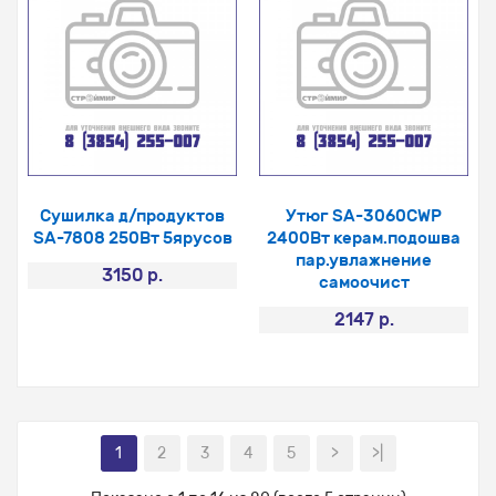
Сушилка д/продуктов
Утюг SA-3060CWP
SA-7808 250Вт 5ярусов
2400Вт керам.подошва
пар.увлажнение
3150 р.
самоочист
2147 р.
1
2
3
4
5
>
>|