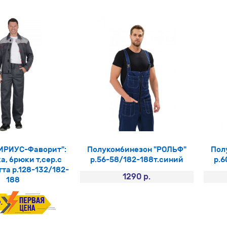
ИРИУС-Фаворит":
Полукомбинезон "РОЛЬФ"
Пол
а, брюки т,сер.с
р.56-58/182-188т.синий
р.6
тта р.128-132/182-
1290 р.
188
.