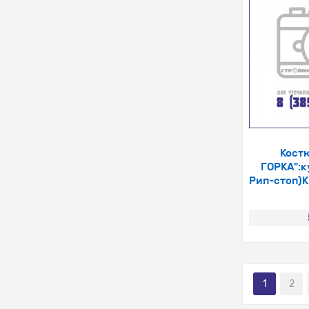
Кост
ГОРКА":к
Рип-стоп)К
1
2