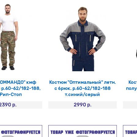
КОММАНДО" кмф
Костюм "Оптимальный" летн.
Кос
 р.60-62/182-188,
с брюк. р.60-62/182-188
полу
 Рип-Стоп
т.синий/серый
2390 р.
2990 р.