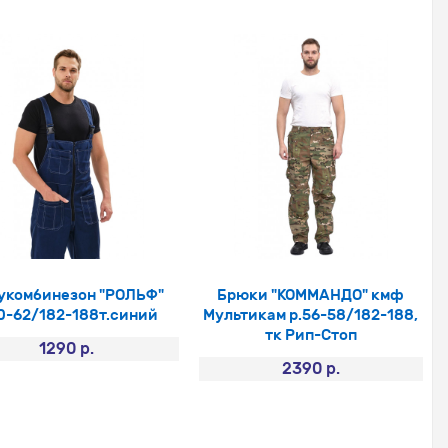
укомбинезон "РОЛЬФ"
Брюки "КОММАНДО" кмф
0-62/182-188т.синий
Мультикам р.56-58/182-188,
тк Рип-Стоп
1290 р.
2390 р.