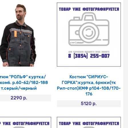
тюм "РОЛЬФ" куртка/
Костюм "СИРИУС-
комб. р.60-62/182-188
ГОРКА":куртка, брюки(тк
т.серый/черный
Рип-стоп)КМФ р104-108/170-
176
2290 р.
5120 р.