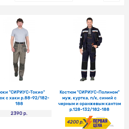
юки "СИРИУС-Токио"
Костюм "СИРИУС-Полином"
сок с хаки р.88-92/182-
муж. куртка, п/к, синий с
188
черным и оранжевым кантом
р.128-132/182-188
2390 р.
4200 р.