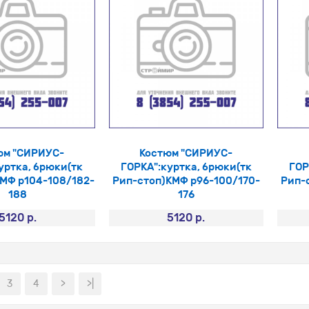
юм "СИРИУС-
Костюм "СИРИУС-
уртка, брюки(тк
ГОРКА":куртка, брюки(тк
ГОР
МФ р104-108/182-
Рип-стоп)КМФ р96-100/170-
Рип-
188
176
5120 р.
5120 р.
3
4
>
>|