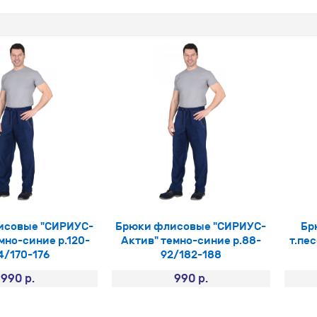
исовые "СИРИУС-
Брюки флисовые "СИРИУС-
Бр
мно-синие р.120-
Актив" темно-синие р.88-
т.пе
4/170-176
92/182-188
990 р.
990 р.