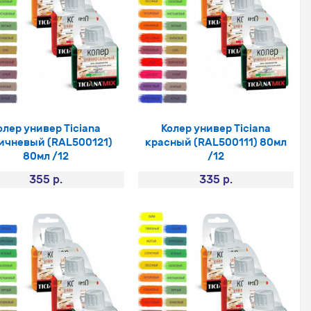
олер универ Ticiana
Колер универ Ticiana
ичневый (RAL500121)
красный (RAL500111) 80мл
80мл /12
/12
355 р.
335 р.