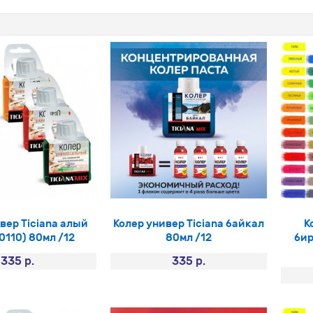
вер Ticiana алый
Колер универ Ticiana байкал
К
0110) 80мл /12
80мл /12
бир
335 р.
335 р.