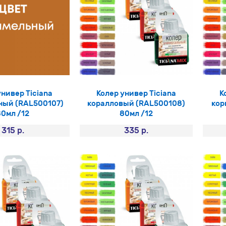
универ Ticiana
Колер универ Ticiana
К
ный (RAL500107)
коралловый (RAL500108)
кор
80мл /12
80мл /12
315 р.
335 р.