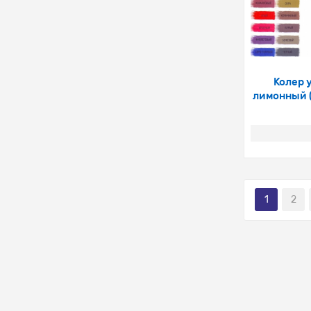
Колер 
лимонный 
1
2