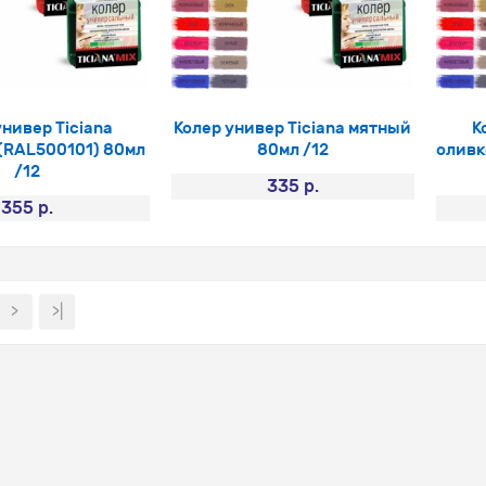
универ Ticiana
Колер универ Ticiana мятный
К
(RAL500101) 80мл
80мл /12
оливк
/12
335 р.
355 р.
>
>|