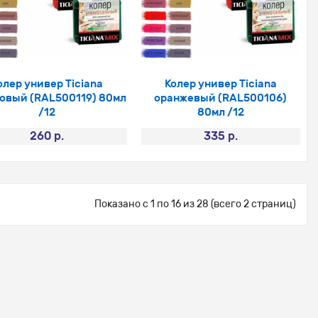
олер универ Ticiana
Колер универ Ticiana
овый (RAL500119) 80мл
оранжевый (RAL500106)
/12
80мл /12
260 р.
335 р.
Показано с 1 по 16 из 28 (всего 2 страниц)