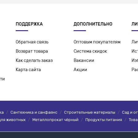
ПОДДЕРЖКА
ДОПОЛНИТЕЛЬНО
ЛИ
Обратная связь
Оптовым покупателям
Ли
Возврат товара
Система скидок
Ис
Как сделать заказ
Вакансии
Из
Карта сайта
Акции
Ра
ти
ка
/
Сантехника и санфаянс
/
Строительные материалы
/
Сад и о
для животных
/
Металлопрокат чёрный
/
Продукты питания
/
Това