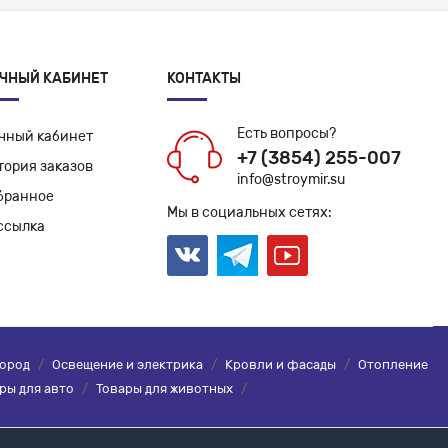
ЧНЫЙ КАБИНЕТ
КОНТАКТЫ
Есть вопросы?
чный кабинет
+7 (3854) 255-007
тория заказов
info@stroymir.su
бранное
Мы в социальных сетях:
ссылка
город
/
Освещение и электрика
/
Кровли и фасады
/
Отопление
ры для авто
/
Товары для животных
/