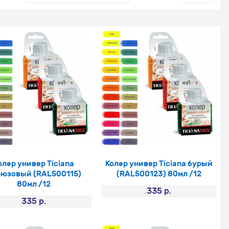
олер универ Ticiana
Колер универ Ticiana бурый
юзовый (RAL500115)
(RAL500123) 80мл /12
80мл /12
335 р.
335 р.