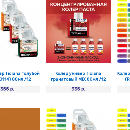
ер Ticiana голубой
Колер универ Ticiana
Колер
0114) 80мл /12
гранатовый MIX 80мл /12
(R
355 р.
335 р.