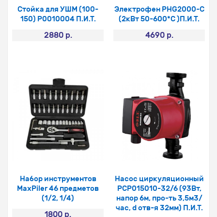
Стойка для УШМ (100-
Электрофен PHG2000-C
150) Р0010004 П.И.Т.
(2кВт 50-600*С )П.И.Т.
2880 р.
4690 р.
Набор инструментов
Насос циркуляционный
MaxPiler 46 предметов
PCP015010-32/6 (93Вт,
(1/2, 1/4)
напор 6м, про-ть 3,5м3/
час, d отв-я 32мм) П.И.Т.
1800 р.