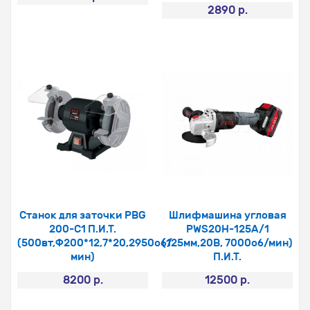
2890 р.
Станок для заточки PBG
Шлифмашина угловая
200-С1 П.И.Т.
РWS20Н-125А/1
(500вт,Ф200*12,7*20,2950об/
(125мм,20В, 7000об/мин)
мин)
П.И.Т.
8200 р.
12500 р.