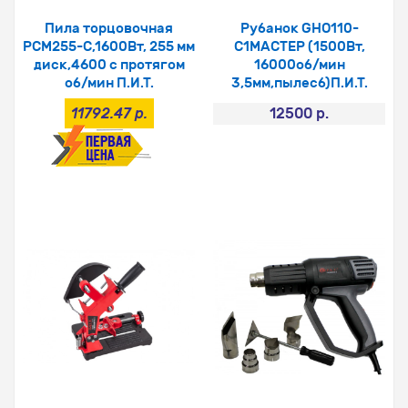
Пила торцовочная
Рубанок GHO110-
PСM255-C,1600Вт, 255 мм
C1МАСТЕР (1500Вт,
диск,4600 с протягом
16000об/мин
об/мин П.И.Т.
3,5мм,пылесб)П.И.Т.
11792.47 р.
12500 р.