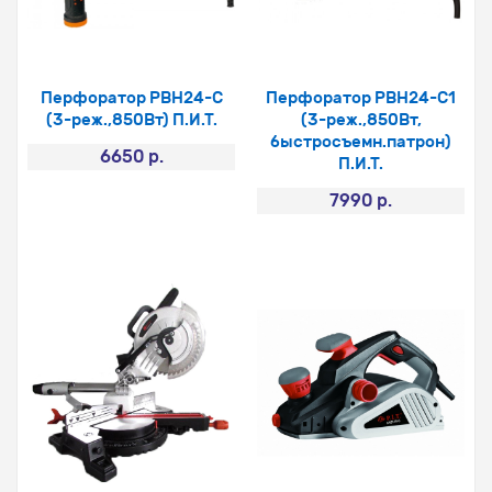
Перфоратор PBH24-С
Перфоратор PBH24-С1
(3-реж.,850Вт) П.И.Т.
(3-реж.,850Вт,
быстросъемн.патрон)
6650 р.
П.И.Т.
7990 р.