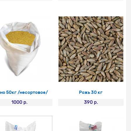
но 50кг /несортовое/
Рожь 30 кг
1000 р.
390 р.