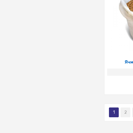
Ячм
1
2