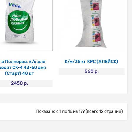
га Полнорац. к/к для
К/м/35 кг КРС (АЛЕЙСК)
росят СК-4 43-60 дня
560 р.
(Старт) 40 кг
2450 р.
Показано с 1 по 16 из 179 (всего 12 страниц)