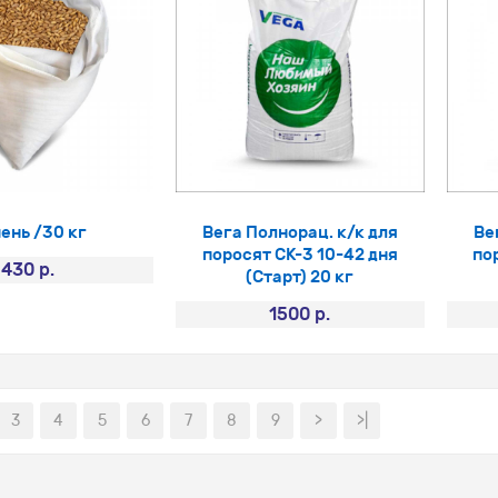
ень /30 кг
Вега Полнорац. к/к для
Ве
поросят СК-3 10-42 дня
по
430 р.
(Старт) 20 кг
1500 р.
3
4
5
6
7
8
9
>
>|