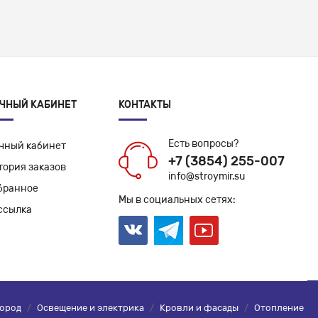
ЧНЫЙ КАБИНЕТ
КОНТАКТЫ
Есть вопросы?
чный кабинет
+7 (3854) 255-007
тория заказов
info@stroymir.su
бранное
Мы в социальных сетях:
ссылка
город
/
Освещение и электрика
/
Кровли и фасады
/
Отопление