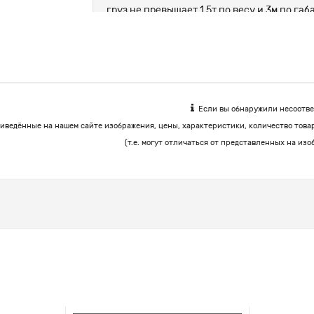
груз не превышает 1.5т по весу и 3м по г
цемент, корма.
Если вы обнаружили несоответ
иведённые на нашем сайте изображения, цены, характеристики, количество това
(т.е. могут отличаться от представленных на изо