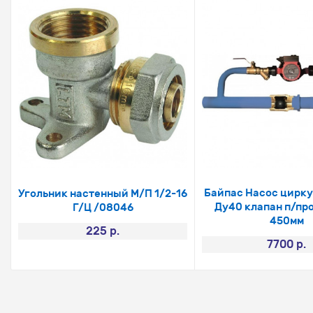
Байпас Насос цирку
Угольник настенный М/П 1/2-16
Ду40 клапан п/про
Г/Ц /08046
450мм
225 р.
7700 р.