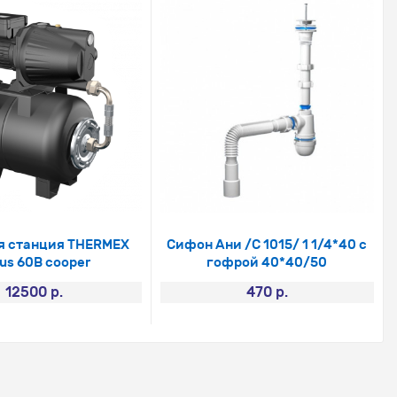
я станция THERMEX
Сифон Ани /С 1015/ 1 1/4*40 с
ius 60В cooper
гофрой 40*40/50
12500 р.
470 р.