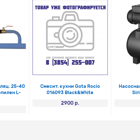
ляц. 25-40
Смесит. кухни Gota Rocio
Насосна
пилен L-
016093 Black&White
Sir
2900 р.