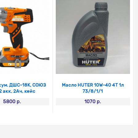
кум. ДШС-18К, СОЮЗ
Масло HUTER 10W-40 4Т 1л
2 акк, 2Ач, кейс
73/8/1/1
5800 р.
1070 р.