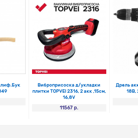
шлиф.Бук
Виброприсоска д/укладки
Дрель ак
049
плитки TOPVEI 2316, 2 акк ,15см,
18В, 
16,8V
11567 р.