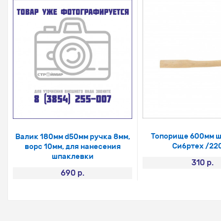
Топорище 600мм 
Валик 180мм d50мм ручка 8мм,
Сибртех /22
ворс 10мм, для нанесения
шпаклевки
310 р.
690 р.