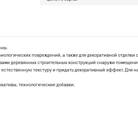
ины.
ологических повреждений, а также для декоративной отделки сте
твами деревянных строительных конструкций снаружи помещени
е естественную текстуру и придать декоративный эффект. Для н
иккативы, технологические добавки.