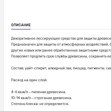
ОПИСАНИЕ
Декоративное лессирующее средство для защиты древес
Предназначен для защиты от атмосферных воздействий, би
других новых или ранее обработанных защитными средс
Позволяет продлить срок службы древесины, сохранить е
Состав: уайт-спирит, алкидный лак, биоцид, пигменты, с
Расход на один слой:
4-6 кв.м/л – пиленая древесина.
10-14 кв.м/л – строганая древесина.
Степень блеска: не определяется.