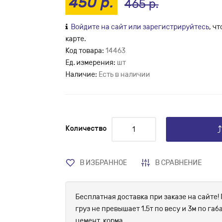
450 р.
465 р.
Войдите на сайт или зарегистрируйтесь
, ч
карте.
Код товара:
14463
Ед. измерения:
шт
Наличие:
Есть в наличии
Количество
В ИЗБРАННОЕ
В СРАВНЕНИЕ
Бесплатная доставка при заказе на сайте! 
груз не превышает 1.5т по весу и 3м по г
цемент, корма.