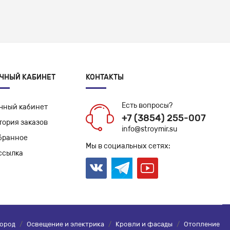
ЧНЫЙ КАБИНЕТ
КОНТАКТЫ
Есть вопросы?
чный кабинет
+7 (3854) 255-007
тория заказов
info@stroymir.su
бранное
Мы в социальных сетях:
ссылка
город
/
Освещение и электрика
/
Кровли и фасады
/
Отопление