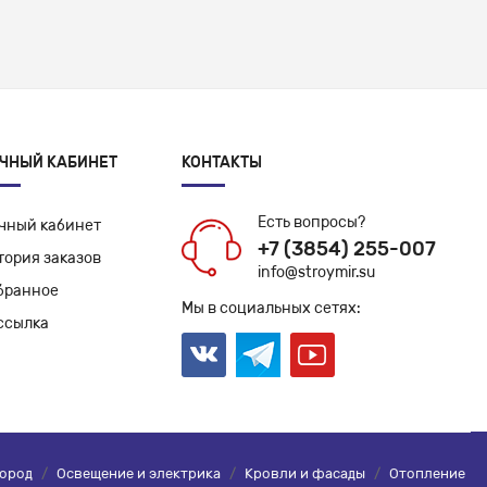
ЧНЫЙ КАБИНЕТ
КОНТАКТЫ
Есть вопросы?
чный кабинет
+7 (3854) 255-007
тория заказов
info@stroymir.su
бранное
Мы в социальных сетях:
ссылка
город
/
Освещение и электрика
/
Кровли и фасады
/
Отопление