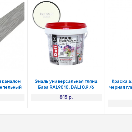
м каналом
Эмаль универсальная глянц
Краска а
пепельный
База RAL9010, DALI 0,9 /6
черная гл
815 р.