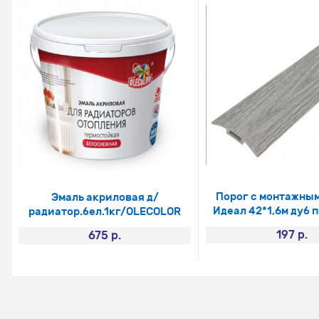
Порог с монтажны
Эмаль акриловая д/
Идеал 42*1,6м дуб 
радиатор.бел.1кг/OLECOLOR
197 р.
675 р.