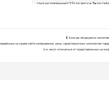
груз не превышает 1.5т по весу и 3м по г
цемент, корма.
Если вы обнаружили несоответ
иведённые на нашем сайте изображения, цены, характеристики, количество това
(т.е. могут отличаться от представленных на изо