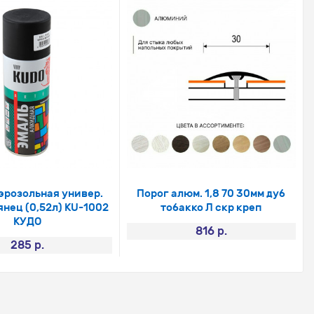
эрозольная универ.
Порог алюм. 1,8 70 30мм дуб
янец (0,52л) КU-1002
тобакко Л скр креп
КУДО
816 р.
285 р.