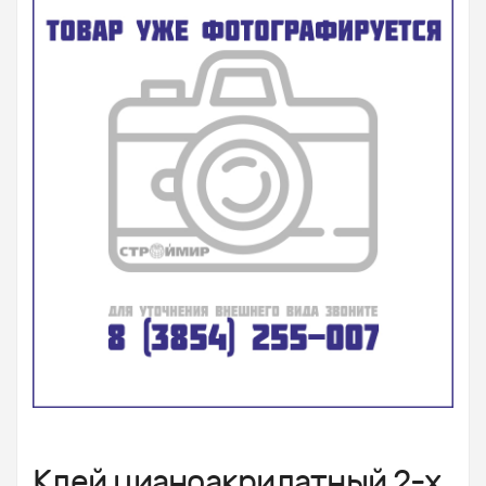
Клей цианоакрилатный 2-х