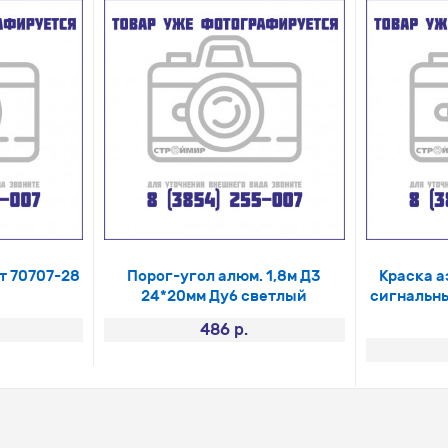
т 70707-28
Порог-угол алюм. 1,8м Д3
Краска а
24*20мм Дуб светлый
сигнальны
486 р.