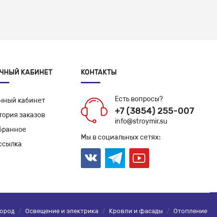
ЧНЫЙ КАБИНЕТ
КОНТАКТЫ
Есть вопросы?
чный кабинет
+7 (3854) 255-007
тория заказов
info@stroymir.su
бранное
Мы в социальных сетях:
ссылка
город
/
Освещение и электрика
/
Кровли и фасады
/
Отопление