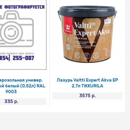
эрозольная универ.
Лазурь Valtti Expert Akva EP
й белый (0,52л) RAL
2.7л TIKKURILA
9003
3575 р.
335 р.