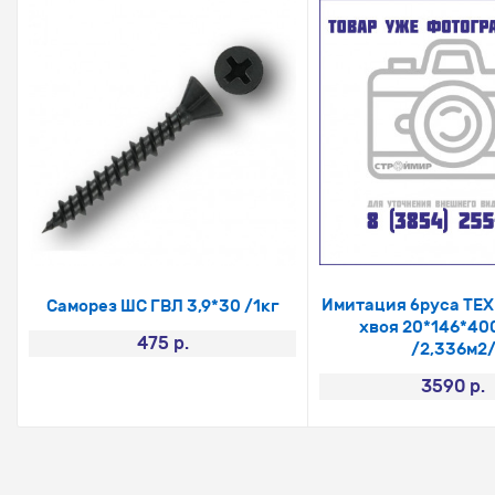
Имитация бруса ТЕ
Саморез ШС ГВЛ 3,9*30 /1кг
хвоя 20*146*40
475 р.
/2,336м2
3590 р.