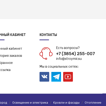
ЧНЫЙ КАБИНЕТ
КОНТАКТЫ
Есть вопросы?
чный кабинет
+7 (3854) 255-007
тория заказов
info@stroymir.su
бранное
Мы в социальных сетях:
ссылка
город
/
Освещение и электрика
/
Кровли и фасады
/
Отопление