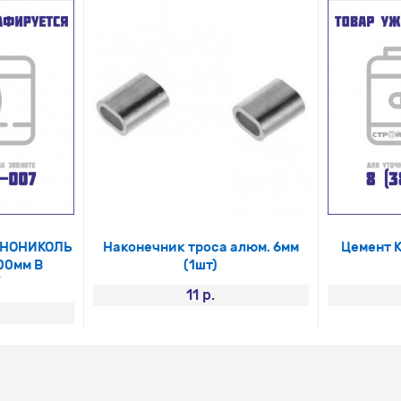
ХНОНИКОЛЬ
Наконечник троса алюм. 6мм
Цемент 
00мм В
(1шт)
/
11 р.