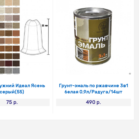
ружний Идеал Ясень
Грунт-эмаль по ржавчине 3в1
серый(55)
белая 0,9л/Радуга/14шт
75 р.
490 р.