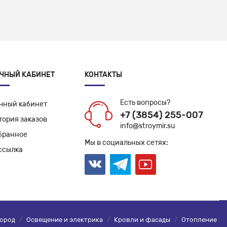
ЧНЫЙ КАБИНЕТ
КОНТАКТЫ
Есть вопросы?
чный кабинет
+7 (3854) 255-007
тория заказов
info@stroymir.su
бранное
Мы в социальных сетях:
ссылка
город
/
Освещение и электрика
/
Кровли и фасады
/
Отопление