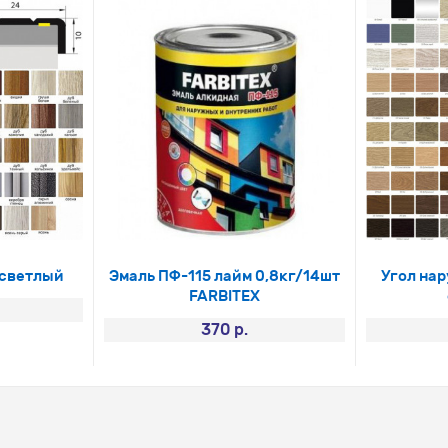
б светлый
Эмаль ПФ-115 лайм 0,8кг/14шт
Угол на
FARBITEX
370 р.