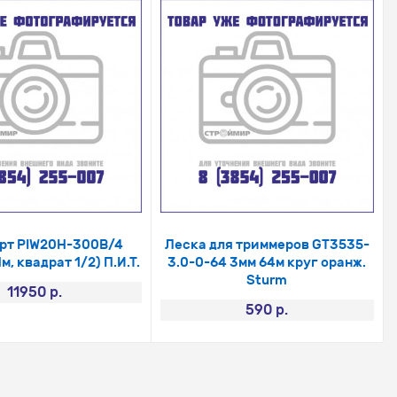
рт PIW20H-300B/4
Леска для триммеров GT3535-
м, квадрат 1/2) П.И.Т.
3.0-0-64 3мм 64м круг оранж.
Sturm
11950 р.
590 р.