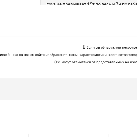
груз не превышает 1.5т по весу и 3м по г
цемент, корма.
Если вы обнаружили несоответ
иведённые на нашем сайте изображения, цены, характеристики, количество това
(т.е. могут отличаться от представленных на изо