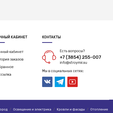
ЧНЫЙ КАБИНЕТ
КОНТАКТЫ
Есть вопросы?
чный кабинет
+7 (3854) 255-007
тория заказов
info@stroymir.su
бранное
Мы в социальных сетях:
ссылка
город
/
Освещение и электрика
/
Кровли и фасады
/
Отопление