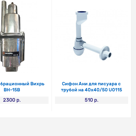
ибрационный Вихрь
Сифон Ани для писуара с
ВН-15В
трубой на 40х40/50 U0115
2300 р.
510 р.