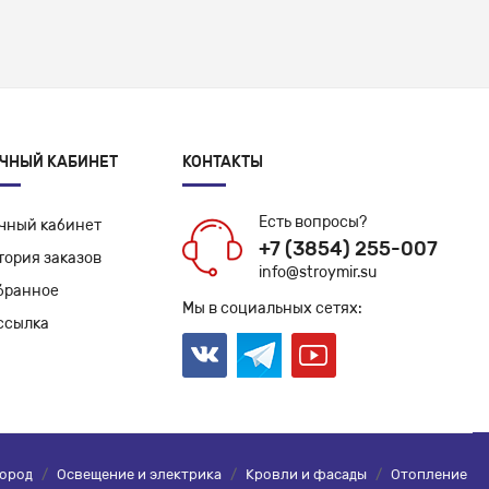
ЧНЫЙ КАБИНЕТ
КОНТАКТЫ
Есть вопросы?
чный кабинет
+7 (3854) 255-007
тория заказов
info@stroymir.su
бранное
Мы в социальных сетях:
ссылка
город
/
Освещение и электрика
/
Кровли и фасады
/
Отопление