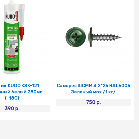
тик KUDO KSK-121
Саморез ШСММ 4,2*25 RAL6005
рный белый 280мл
Зеленый мох /1 кг/
(-18С)
750 р.
390 р.