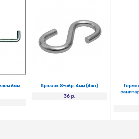
елем 6мм
Крючок S-обр. 4мм (4шт)
Герме
санита
36 р.