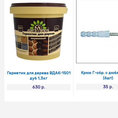
Крюк Г-обр. с дюб
Герметик для дерева ВДАК-1501
(6шт)
дуб 1,3кг
35 р.
630 р.