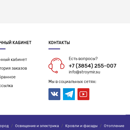
ЧНЫЙ КАБИНЕТ
КОНТАКТЫ
Есть вопросы?
чный кабинет
+7 (3854) 255-007
тория заказов
info@stroymir.su
бранное
Мы в социальных сетях:
ссылка
город
/
Освещение и электрика
/
Кровли и фасады
/
Отопление