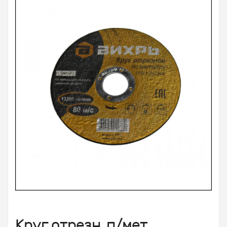
Круг отрезн. п/мет