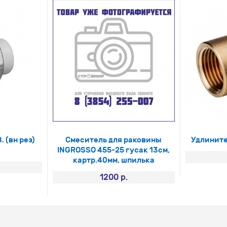
 (вн рез)
Смеситель для раковины
Удлините
INGROSSO 455-25 гусак 13см,
картр.40мм, шпилька
1200 р.