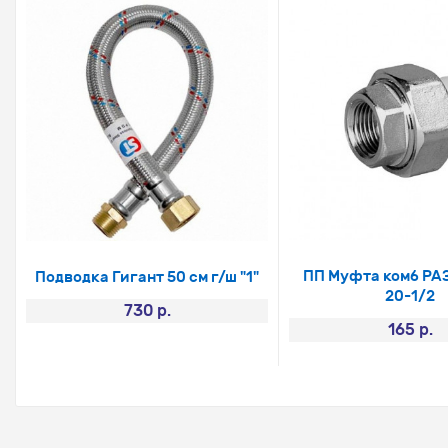
ПП Муфта комб РАЗ.
Подводка Гигант 50 см г/ш "1"
20-1/2
730 р.
165 р.