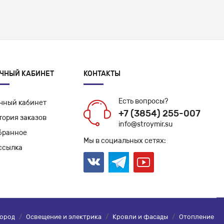
ЧНЫЙ КАБИНЕТ
КОНТАКТЫ
Есть вопросы?
чный кабинет
+7 (3854) 255-007
тория заказов
info@stroymir.su
бранное
Мы в социальных сетях:
ссылка
город
/
Освещение и электрика
/
Кровли и фасады
/
Отопление