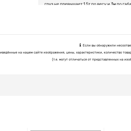
груз не превышает 1.5т по весу и 3м по г
цемент, корма.
Если вы обнаружили несоответ
иведённые на нашем сайте изображения, цены, характеристики, количество това
(т.е. могут отличаться от представленных на изо