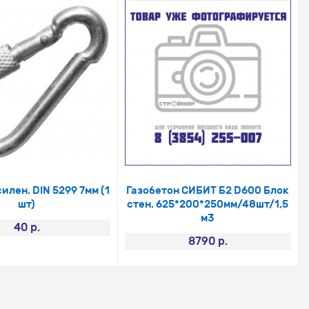
илен. DIN 5299 7мм (1
Газобетон СИБИТ Б2 D600 Блок
шт)
стен. 625*200*250мм/48шт/1,5
м3
40 р.
8790 р.