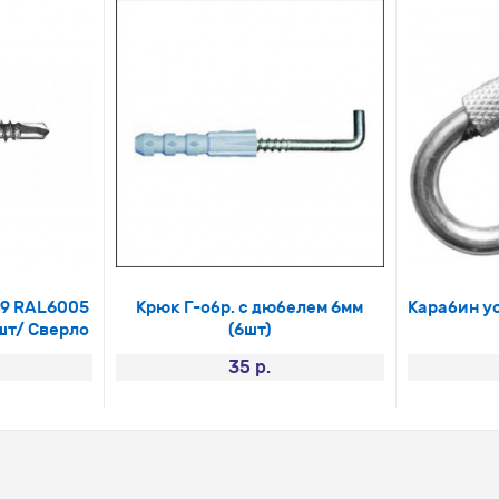
19 RAL6005
Крюк Г-обр. с дюбелем 6мм
Карабин ус
шт/ Сверло
(6шт)
35 р.