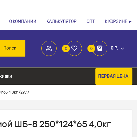
О КОМПАНИИ
КАЛЬКУЛЯТОР
ОПТ
К КОРЗИНЕ ►
Поиск
0 Р.
0
0
кидки
ПЕРВАЯ ЦЕНА!
*65 4,0кг /297;/
мой ШБ-8 250*124*65 4,0кг