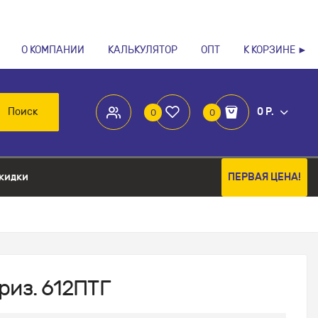
О КОМПАНИИ
КАЛЬКУЛЯТОР
ОПТ
К КОРЗИНЕ ►
Поиск
0 Р.
0
0
кидки
ПЕРВАЯ ЦЕНА!
риз. 612ПТГ