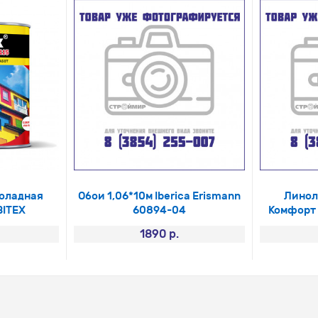
коладная
Обои 1,06*10м Iberica Erismann
Линол
BITEX
60894-04
Комфорт 
1890 р.