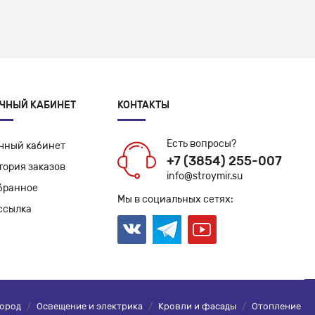
ЧНЫЙ КАБИНЕТ
КОНТАКТЫ
Есть вопросы?
чный кабинет
+7 (3854) 255-007
тория заказов
info@stroymir.su
бранное
Мы в социальных сетях:
ссылка
город
/
Освещение и электрика
/
Кровли и фасады
/
Отопление