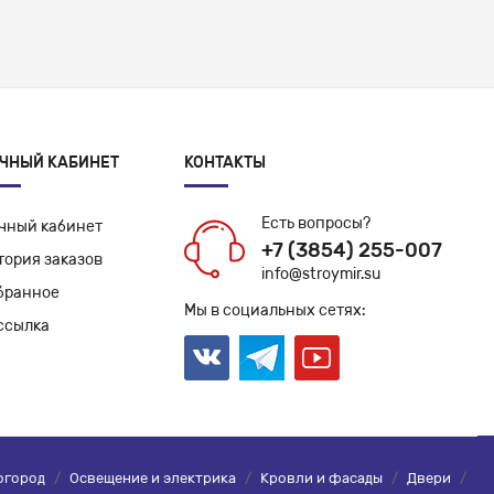
ЧНЫЙ КАБИНЕТ
КОНТАКТЫ
Есть вопросы?
чный кабинет
+7 (3854) 255-007
тория заказов
info@stroymir.su
бранное
Мы в социальных сетях:
ссылка
огород
/
Освещение и электрика
/
Кровли и фасады
/
Двери
/