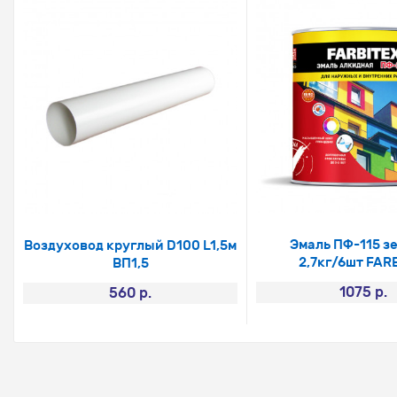
Эмаль ПФ-115 з
Воздуховод круглый D100 L1,5м
2,7кг/6шт FAR
ВП1,5
1075 р.
560 р.