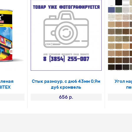
еленая
Стык разноур. с дюб 43мм 0,9м
Угол н
BITEX
дуб кромвель
пе
656 р.