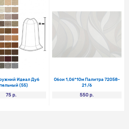
аружний Идеал Дуб
Обои 1,06*10м Палитра 72058-
пельный (55)
21 /6
75 р.
550 р.