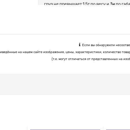
груз не превышает 1.5т по весу и 3м по г
цемент, корма.
Если вы обнаружили несоответ
иведённые на нашем сайте изображения, цены, характеристики, количество това
(т.е. могут отличаться от представленных на изо