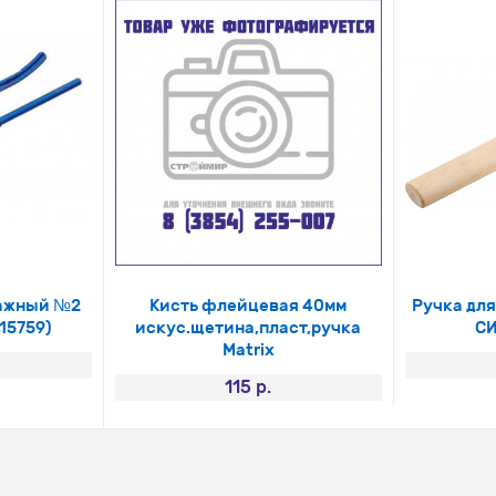
ажный №2
Кисть флейцевая 40мм
Ручка дл
15759)
искус.щетина,пласт,ручка
СИ
Matrix
115 р.