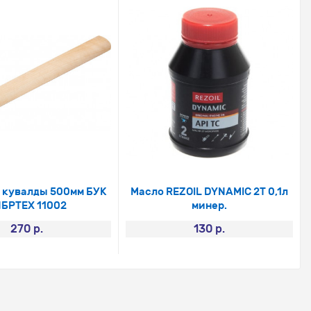
я кувалды 500мм БУК
Масло REZOIL DYNAMIC 2Т 0,1л
БРТЕХ 11002
минер.
270 р.
130 р.