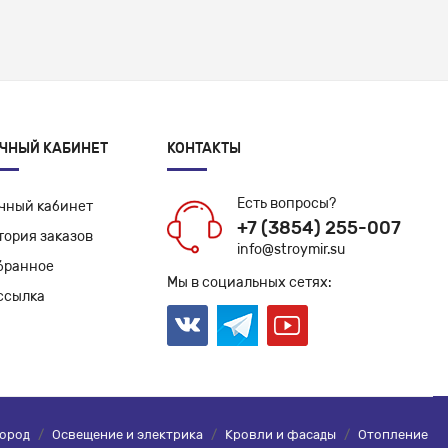
ЧНЫЙ КАБИНЕТ
КОНТАКТЫ
Есть вопросы?
чный кабинет
+7 (3854) 255-007
тория заказов
info@stroymir.su
бранное
Мы в социальных сетях:
ссылка
город
/
Освещение и электрика
/
Кровли и фасады
/
Отопление