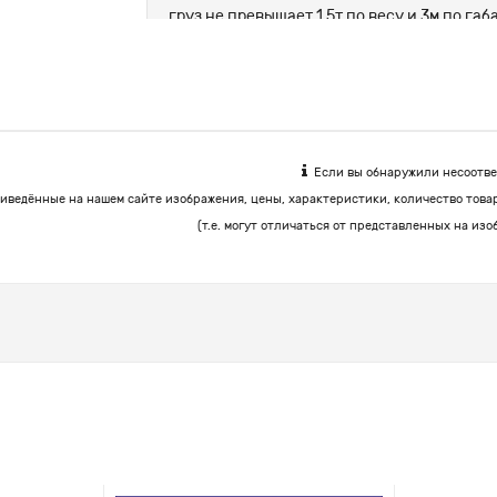
груз не превышает 1.5т по весу и 3м по г
цемент, корма.
Если вы обнаружили несоответ
иведённые на нашем сайте изображения, цены, характеристики, количество това
(т.е. могут отличаться от представленных на изо