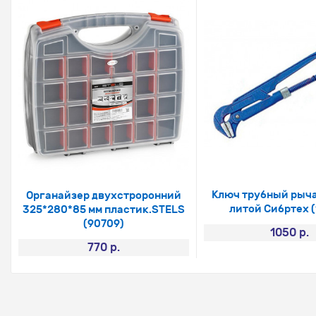
Ключ трубный рыч
Органайзер двухстроронний
литой Сибртех (
325*280*85 мм пластик.STELS
(90709)
1050 р.
770 р.