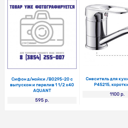
Смеситель для кух
Сифон д/мойки /В0295-20 с
Р45215, коротк
выпуском и перелив 1 1/2 х40
AQUANT
1100 р.
595 р.