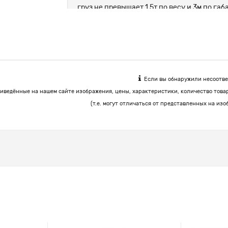
груз не превышает 1.5т по весу и 3м по г
цемент, корма.
Если вы обнаружили несоответ
иведённые на нашем сайте изображения, цены, характеристики, количество това
(т.е. могут отличаться от представленных на изо