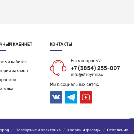
ЧНЫЙ КАБИНЕТ
КОНТАКТЫ
Есть вопросы?
чный кабинет
+7 (3854) 255-007
тория заказов
info@stroymir.su
бранное
Мы в социальных сетях:
ссылка
город
/
Освещение и электрика
/
Кровли и фасады
/
Отопление