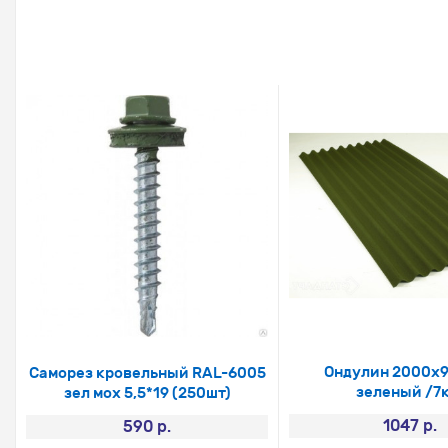
Ондулин 2000х
Саморез кровельный RAL-6005
зеленый /7к
зел мох 5,5*19 (250шт)
1047 р.
590 р.