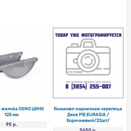
 желоба OSNO ЦИНК
Коньково-карнизная черепица
125 мм
Деке PIE EURASIA /
Коричневый/22шт/
95 р.
5650 р.