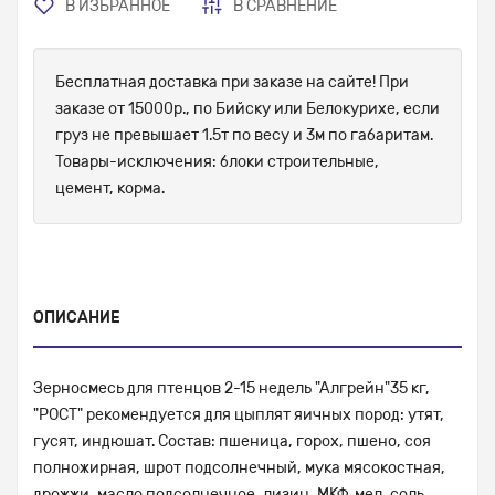
В ИЗБРАННОЕ
В СРАВНЕНИЕ
Бесплатная доставка при заказе на сайте! При
заказе от 15000р., по Бийску или Белокурихе, если
груз не превышает 1.5т по весу и 3м по габаритам.
Товары-исключения: блоки строительные,
цемент, корма.
ОПИСАНИЕ
Зерносмесь для птенцов 2-15 недель "Алгрейн"35 кг,
"РОСТ" рекомендуется для цыплят яичных пород: утят,
гусят, индюшат. Состав: пшеница, горох, пшено, соя
полножирная, шрот подсолнечный, мука мясокостная,
дрожжи, масло подсолнечное, лизин, МКФ, мел, соль,