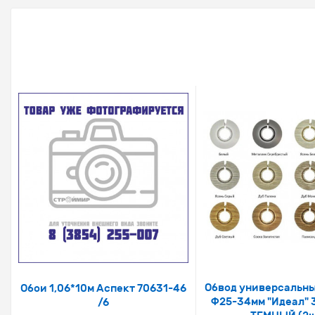
Обвод универсальны
Обои 1,06*10м Аспект 70631-46
Ф25-34мм "Идеал" 
/6