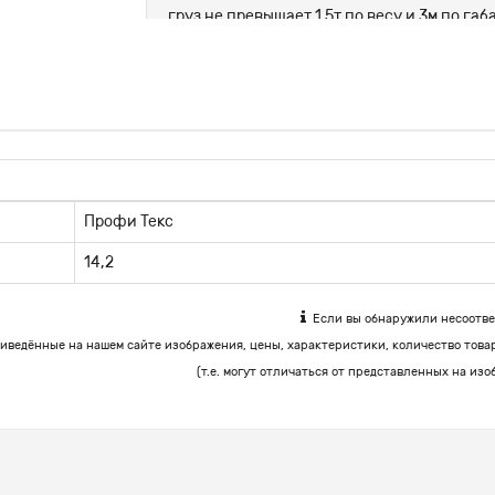
груз не превышает 1.5т по весу и 3м по г
цемент, корма.
Профи Текс
14,2
Если вы обнаружили несоответ
иведённые на нашем сайте изображения, цены, характеристики, количество това
(т.е. могут отличаться от представленных на изо