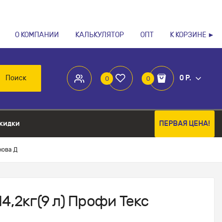
О КОМПАНИИ
КАЛЬКУЛЯТОР
ОПТ
К КОРЗИНЕ ►
Поиск
0 Р.
0
0
кидки
ПЕРВАЯ ЦЕНА!
нова Д
4,2кг(9 л) Профи Текс