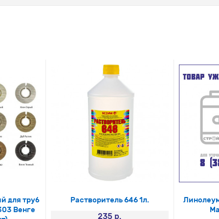
й для труб
Растворитель 646 1л.
Линолеум
303 Венге
Ма
235 р.