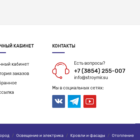
ЧНЫЙ КАБИНЕТ
КОНТАКТЫ
Есть вопросы?
чный кабинет
+7 (3854) 255-007
тория заказов
info@stroymir.su
бранное
Мы в социальных сетях:
ссылка
город
/
Освещение и электрика
/
Кровли и фасады
/
Отопление