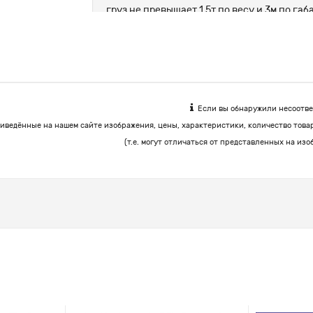
груз не превышает 1.5т по весу и 3м по г
цемент, корма.
Если вы обнаружили несоответ
иведённые на нашем сайте изображения, цены, характеристики, количество това
(т.е. могут отличаться от представленных на изо