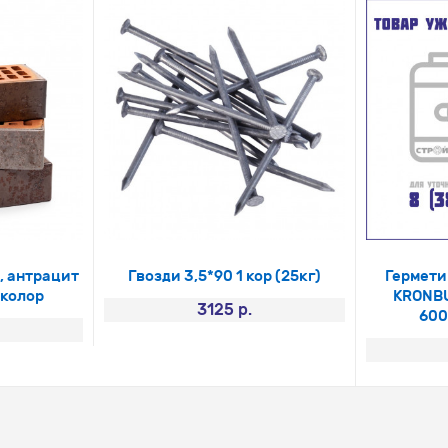
, антрацит
Гвозди 3,5*90 1 кор (25кг)
Гермети
иколор
KRONBU
3125 р.
600