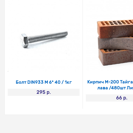
Кирпич М-200 Тайга
Болт DIN933 М 6* 40 / 1кг
лава /480шт Л
295 р.
66 р.