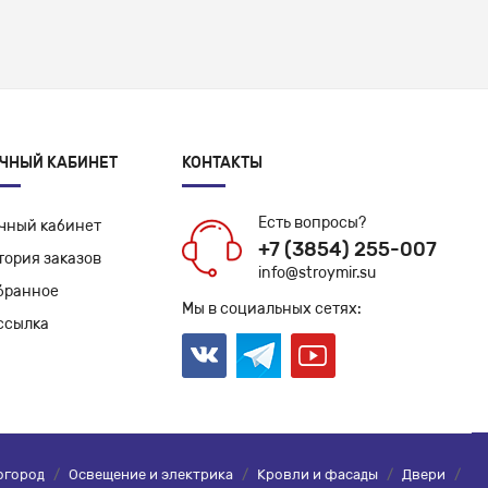
ЧНЫЙ КАБИНЕТ
КОНТАКТЫ
Есть вопросы?
чный кабинет
+7 (3854) 255-007
тория заказов
info@stroymir.su
бранное
Мы в социальных сетях:
ссылка
огород
/
Освещение и электрика
/
Кровли и фасады
/
Двери
/