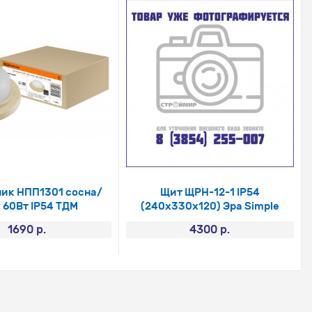
ик НПП1301 сосна/
Щит ЩРН-12-1 IP54
 60Вт IP54 ТДМ
(240х330х120) Эра Simple
1690 р.
4300 р.