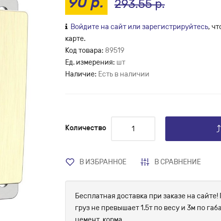
90 р.
293.55 р.
Войдите на сайт или зарегистрируйтесь
, ч
карте.
Код товара:
89519
Ед. измерения:
шт
Наличие:
Есть в наличии
Количество
В ИЗБРАННОЕ
В СРАВНЕНИЕ
Бесплатная доставка при заказе на сайте! 
груз не превышает 1.5т по весу и 3м по г
цемент, корма.