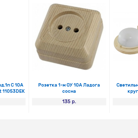
д.1п С 10А
Розетка 1-м ОУ 10А Ладога
Светильн
ft 11053DEK
сосна
круг
135 р.