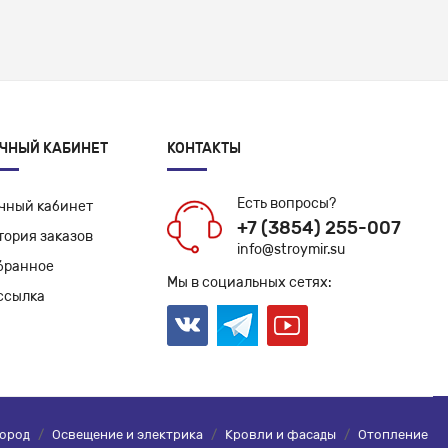
ЧНЫЙ КАБИНЕТ
КОНТАКТЫ
Есть вопросы?
чный кабинет
+7 (3854) 255-007
тория заказов
info@stroymir.su
бранное
Мы в социальных сетях:
ссылка
город
/
Освещение и электрика
/
Кровли и фасады
/
Отопление