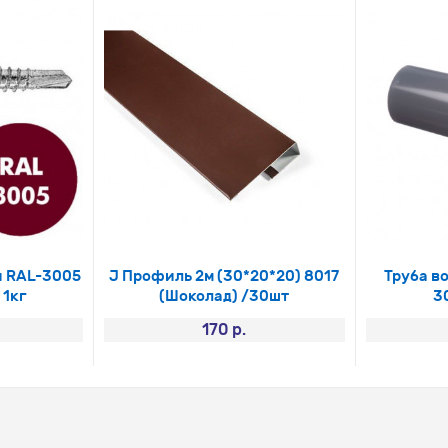
й RAL-3005
J Профиль 2м (30*20*20) 8017
Труба в
 1кг
(Шоколад) /30шт
3
170 р.