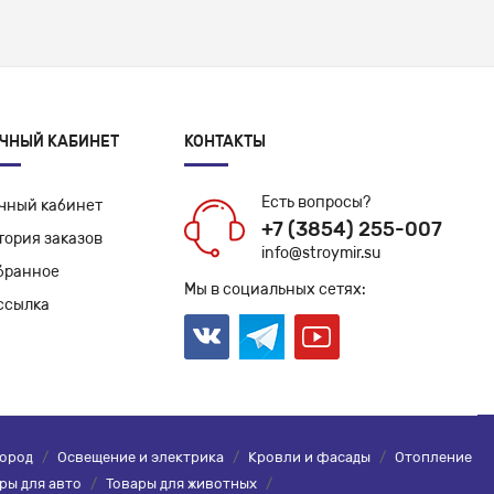
ЧНЫЙ КАБИНЕТ
КОНТАКТЫ
Есть вопросы?
чный кабинет
+7 (3854) 255-007
тория заказов
info@stroymir.su
бранное
Мы в социальных сетях:
ссылка
город
/
Освещение и электрика
/
Кровли и фасады
/
Отопление
ры для авто
/
Товары для животных
/