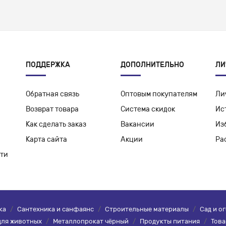
ПОДДЕРЖКА
ДОПОЛНИТЕЛЬНО
ЛИ
Обратная связь
Оптовым покупателям
Ли
Возврат товара
Система скидок
Ис
Как сделать заказ
Вакансии
Из
Карта сайта
Акции
Ра
ти
ка
/
Сантехника и санфаянс
/
Строительные материалы
/
Сад и о
для животных
/
Металлопрокат чёрный
/
Продукты питания
/
Това