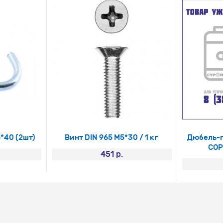
*40 (2шт)
Винт DIN 965 М5*30 / 1 кг
Дюбель-г
СОР
451 р.