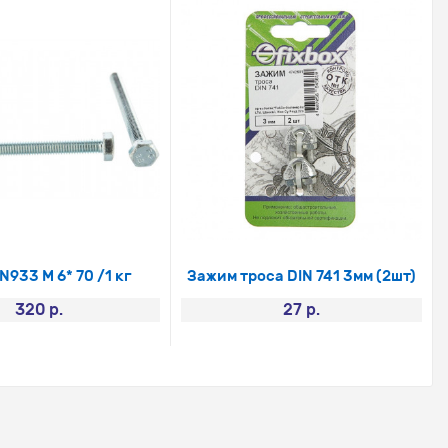
N933 М 6* 70 /1 кг
Зажим троса DIN 741 3мм (2шт)
320 р.
27 р.