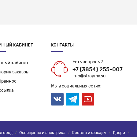
ЧНЫЙ КАБИНЕТ
КОНТАКТЫ
Есть вопросы?
чный кабинет
+7 (3854) 255-007
тория заказов
info@stroymir.su
бранное
Мы в социальных сетях:
ссылка
огород
/
Освещение и электрика
/
Кровли и фасады
/
Двери
/