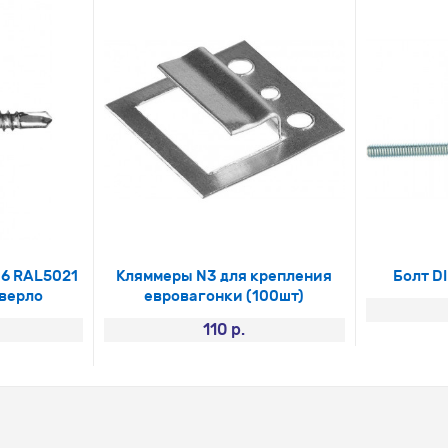
16 RAL5021
Кляммеры N3 для крепления
Болт DI
сверло
евровагонки (100шт)
110 р.