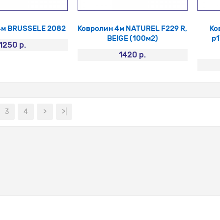
4м BRUSSELE 2082
Ковролин 4м NATUREL F229 R,
Ко
BEIGE (100м2)
p1
1250 р.
1420 р.
3
4
>
>|