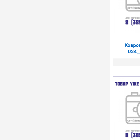
Ковро
024_