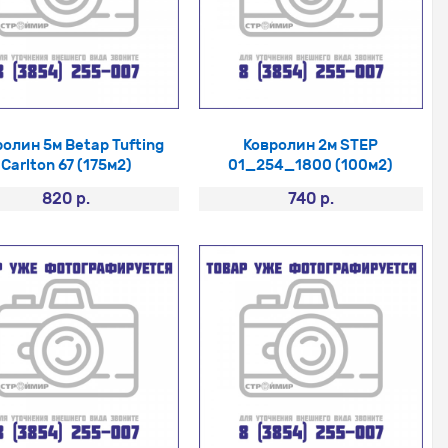
олин 5м Betap Tufting
Ковролин 2м STEP
Carlton 67 (175м2)
01_254_1800 (100м2)
820 р.
740 р.