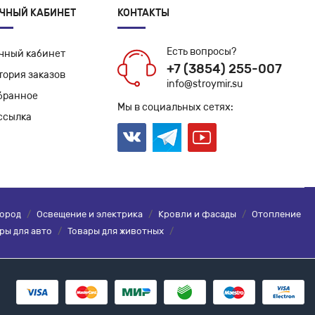
ЧНЫЙ КАБИНЕТ
КОНТАКТЫ
Есть вопросы?
чный кабинет
+7 (3854) 255-007
тория заказов
info@stroymir.su
бранное
Мы в социальных сетях:
ссылка
город
/
Освещение и электрика
/
Кровли и фасады
/
Отопление
ры для авто
/
Товары для животных
/