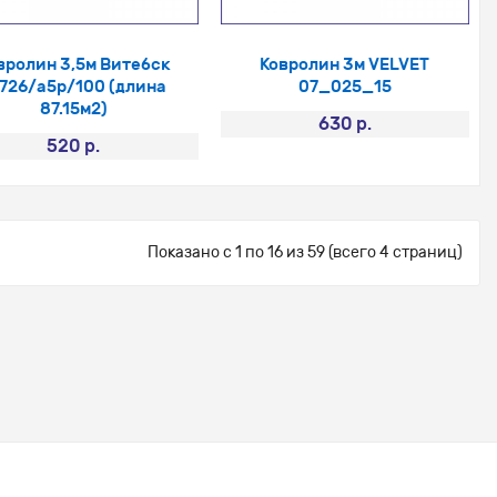
вролин 3,5м Витебск
Ковролин 3м VELVET
726/а5p/100 (длина
07_025_15
87.15м2)
630 р.
520 р.
Показано с 1 по 16 из 59 (всего 4 страниц)