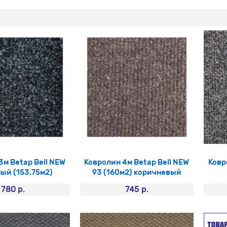
3м Betap Bell NEW
Ковролин 4м Betap Bell NEW
Ковр
ный (153,75м2)
93 (160м2) коричневый
780 р.
745 р.