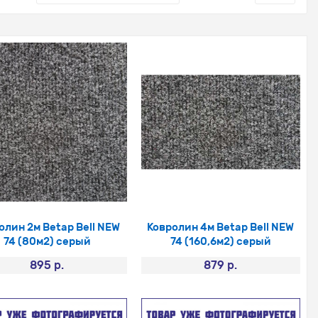
олин 2м Betap Bell NEW
Ковролин 4м Betap Bell NEW
74 (80м2) серый
74 (160,6м2) серый
895 р.
879 р.