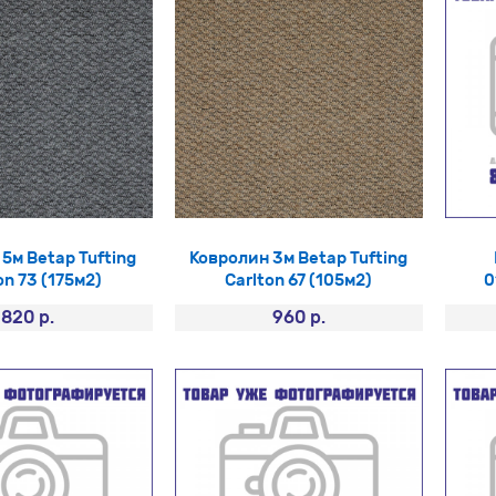
5м Betap Tufting
Ковролин 3м Betap Tufting
on 73 (175м2)
Carlton 67 (105м2)
0
820 р.
960 р.