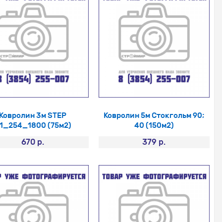
Ковролин 3м STEP
Ковролин 5м Стокгольм 90;
1_254_1800 (75м2)
40 (150м2)
670 р.
379 р.