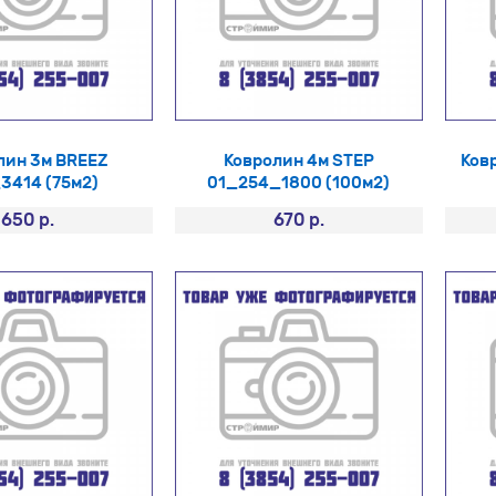
лин 3м BREEZ
Ковролин 4м STEP
Ковр
3414 (75м2)
01_254_1800 (100м2)
650 р.
670 р.