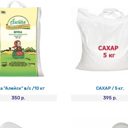
а "Алейск" в/с /10 кг
САХАР / 5 кг.
350 р.
395 р.