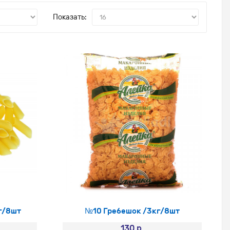
Показать:
г/8шт
№10 Гребешок /3кг/8шт
130 р.