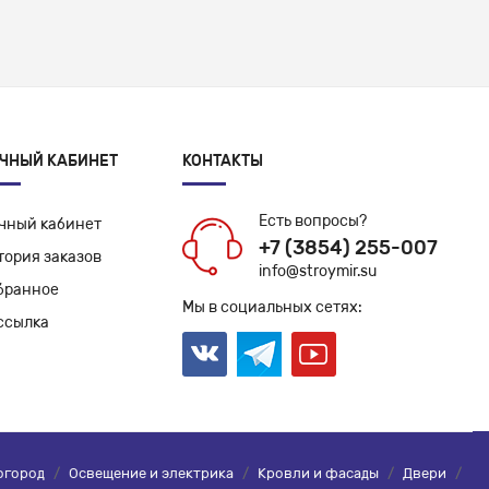
ЧНЫЙ КАБИНЕТ
КОНТАКТЫ
Есть вопросы?
чный кабинет
+7 (3854) 255-007
тория заказов
info@stroymir.su
бранное
Мы в социальных сетях:
ссылка
огород
/
Освещение и электрика
/
Кровли и фасады
/
Двери
/