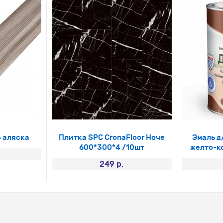
б аляска
Плитка SPC CronaFloor Ноче
Эмаль д
600*300*4 /10шт
желто-ко
249 р.