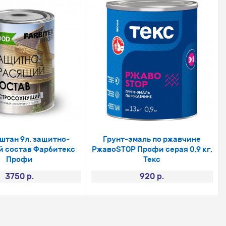
штан 9л. защитно-
Грунт-эмаль по ржавчине
 состав Фарбитекс
РжавоSTOP Профи серая 0,9 кг,
Профи
Текс
3750 р.
920 р.