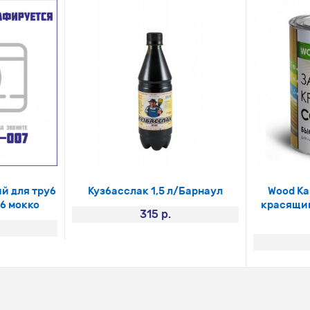
й для труб
Кузбасслак 1,5 л/Барнаул
Wood Ка
б мокко
красящий
315 р.