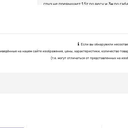
груз не превышает 1.5т по весу и 3м по г
цемент, корма.
Если вы обнаружили несоответ
иведённые на нашем сайте изображения, цены, характеристики, количество това
(т.е. могут отличаться от представленных на изо