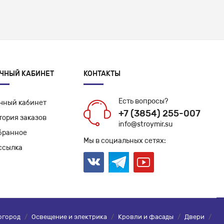
ЧНЫЙ КАБИНЕТ
КОНТАКТЫ
Есть вопросы?
чный кабинет
+7 (3854) 255-007
тория заказов
info@stroymir.su
бранное
Мы в социальных сетях:
ссылка
огород
/
Освещение и электрика
/
Кровли и фасады
/
Двери
/