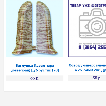
Обвод универсальны
Заглушка Идеал пара
Ф25-34мм 208 Ду
(лев+прав) Дуб рустик (70)
35 р.
65 р.