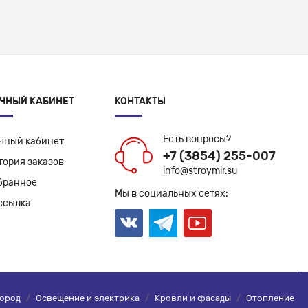
ЧНЫЙ КАБИНЕТ
КОНТАКТЫ
Есть вопросы?
чный кабинет
+7 (3854) 255-007
тория заказов
info@stroymir.su
бранное
Мы в социальных сетях:
ссылка
город
/
Освещение и электрика
/
Кровли и фасады
/
Отопление