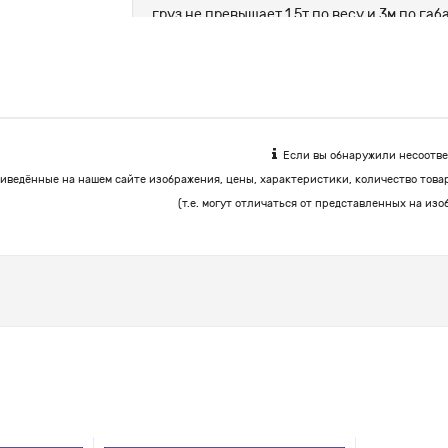
груз не превышает 1.5т по весу и 3м по г
цемент, корма.
Если вы обнаружили несоответ
иведённые на нашем сайте изображения, цены, характеристики, количество това
(т.е. могут отличаться от представленных на изо