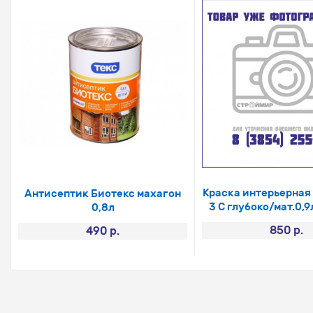
Краска интерьерная
Антисептик Биотекс махагон
3 С глубоко/мат.0,9л
0,8л
850 р.
490 р.