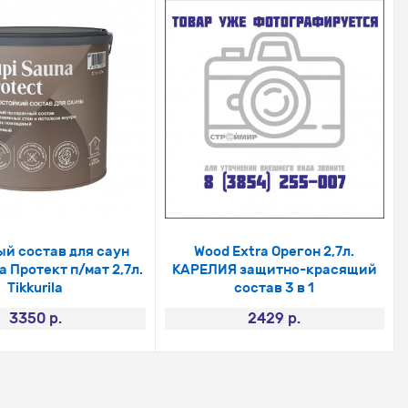
й состав для саун
Wood Extra Орегон 2,7л.
 Протект п/мат 2,7л.
КАРЕЛИЯ защитно-красящий
Tikkurila
состав 3 в 1
3350 р.
2429 р.