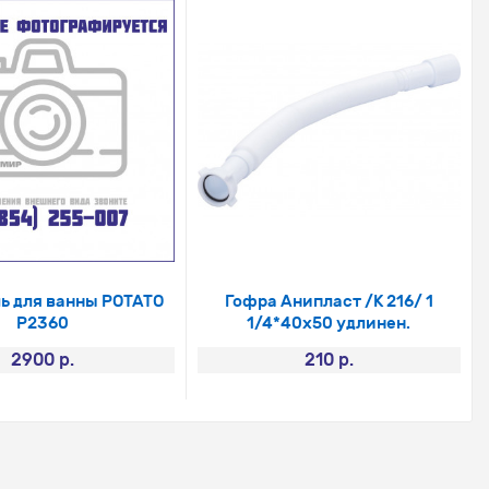
ь для ванны РОТАТО
Гофра Анипласт /К 216/ 1
Р2360
1/4*40х50 удлинен.
2900 р.
210 р.