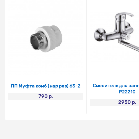
Смеситель для ван
ПП Муфта комб (нар рез) 63-2
Р22210
790 р.
2950 р.