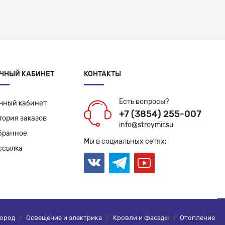
ЧНЫЙ КАБИНЕТ
КОНТАКТЫ
Есть вопросы?
чный кабинет
+7 (3854) 255-007
тория заказов
info@stroymir.su
бранное
Мы в социальных сетях:
ссылка
город
/
Освещение и электрика
/
Кровли и фасады
/
Отопление