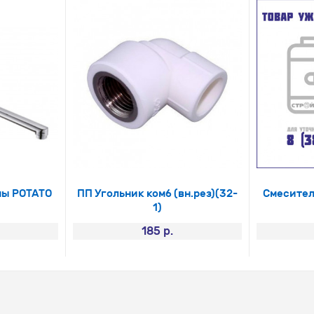
ны РОТАТО
ПП Угольник комб (вн.рез)(32-
Смесител
1)
185 р.