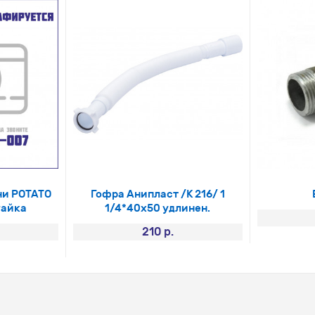
ни РОТАТО
Гофра Анипласт /К 216/ 1
гайка
1/4*40х50 удлинен.
210 р.