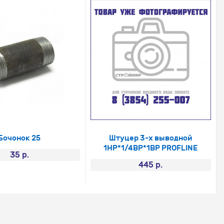
Бочонок 25
Штуцер 3-х выводной
1НР*1/4ВР*1ВР PROFLINE
35 р.
445 р.