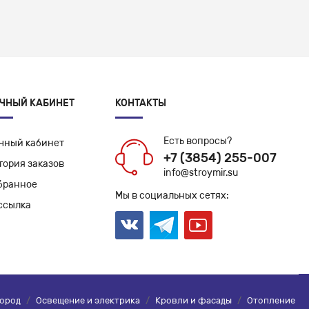
ЧНЫЙ КАБИНЕТ
КОНТАКТЫ
Есть вопросы?
чный кабинет
+7 (3854) 255-007
тория заказов
info@stroymir.su
бранное
Мы в социальных сетях:
ссылка
город
/
Освещение и электрика
/
Кровли и фасады
/
Отопление