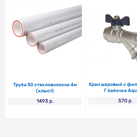
Кран шаровый с филь
Труба 50 стекловолокно 4м
Г бабочка Aqu
(хлыст)
570 р.
1493 р.