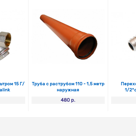
тром 15 Г/
Труба с раструбом 110 - 1,5 метр
Перех
alink
наружная
1/2*
480 р.