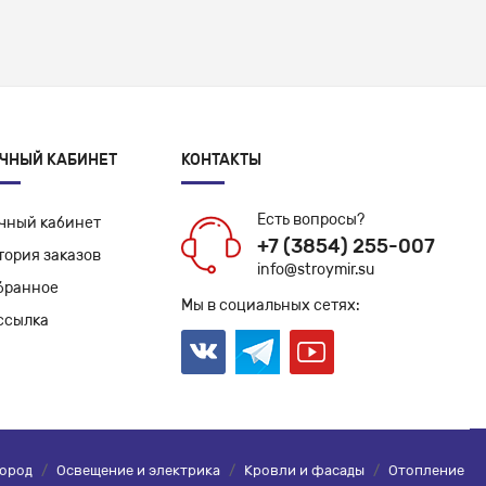
ЧНЫЙ КАБИНЕТ
КОНТАКТЫ
Есть вопросы?
чный кабинет
+7 (3854) 255-007
тория заказов
info@stroymir.su
бранное
Мы в социальных сетях:
ссылка
город
/
Освещение и электрика
/
Кровли и фасады
/
Отопление