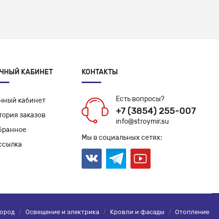
ЧНЫЙ КАБИНЕТ
КОНТАКТЫ
Есть вопросы?
чный кабинет
+7 (3854) 255-007
тория заказов
info@stroymir.su
бранное
Мы в социальных сетях:
ссылка
город
/
Освещение и электрика
/
Кровли и фасады
/
Отопление