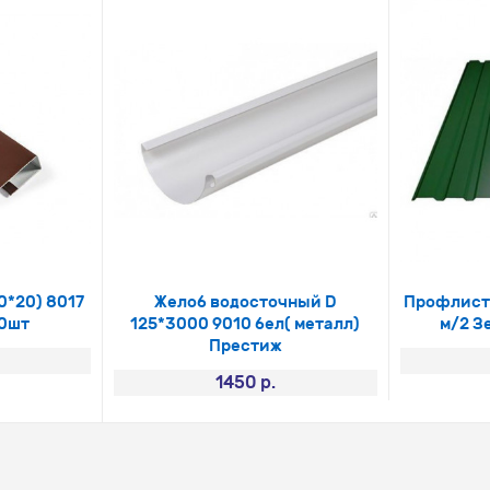
0*20) 8017
Желоб водосточный D
Профлист М
30шт
125*3000 9010 бел( металл)
м/2 З
Престиж
1450 р.