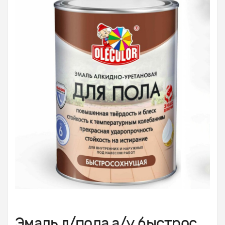
Эмаль д/пола а/у быстрос.